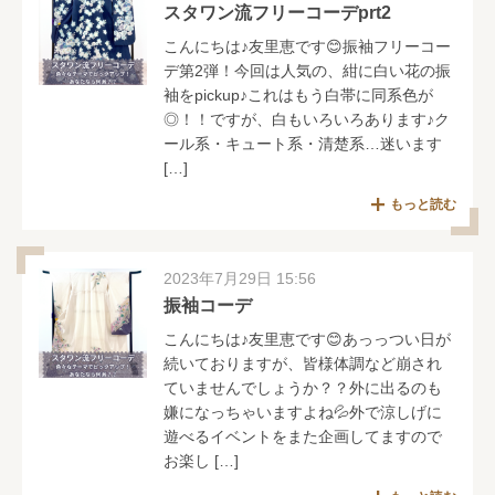
スタワン流フリーコーデprt2
こんにちは♪友里恵です😊振袖フリーコー
デ第2弾！今回は人気の、紺に白い花の振
袖をpickup♪これはもう白帯に同系色が
◎！！ですが、白もいろいろあります♪ク
ール系・キュート系・清楚系…迷います
[…]
もっと読む
2023年7月29日 15:56
振袖コーデ
こんにちは♪友里恵です😊あっっつい日が
続いておりますが、皆様体調など崩され
ていませんでしょうか？？外に出るのも
嫌になっちゃいますよね💦外で涼しげに
遊べるイベントをまた企画してますので
お楽し […]