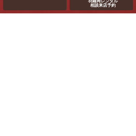
羽織袴レンタル
相談来店予約
静岡県菊川市のスタジオワン福田
撮影
俺の二十歳
俺の成人前撮り
二度と戻らない、大切な「二十歳」の思い出
18歳成人となりましたが、二十歳の集いなどでお祝いする、日本
の大切な文化を守っていく事が重要だと思います。
男性の成人記念写真も、羽織袴やスーツなど、節目を思い入れの
深い記念日にしてください。
式典当日ですと、時間に追われ、納得のいく記念撮影が難しい場
合がございます。
是非、余裕を持った前撮り撮影をお勧め致します。
ご両親への感謝の気持ち、大人としての決意をステキなお写真に
残しましょう。