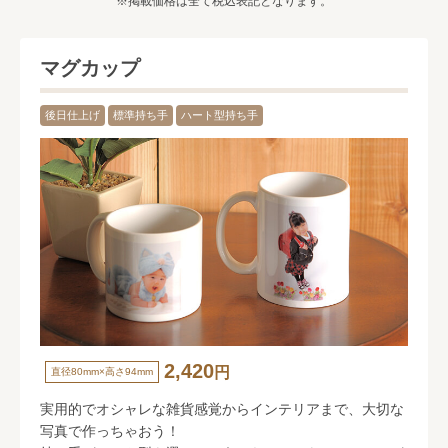
掲載価格は全て税込表記となります。
マグカップ
後日仕上げ
標準持ち手
ハート型持ち手
2,420
円
直径80mm×高さ94mm
実用的でオシャレな雑貨感覚からインテリアまで、大切な
写真で作っちゃおう！