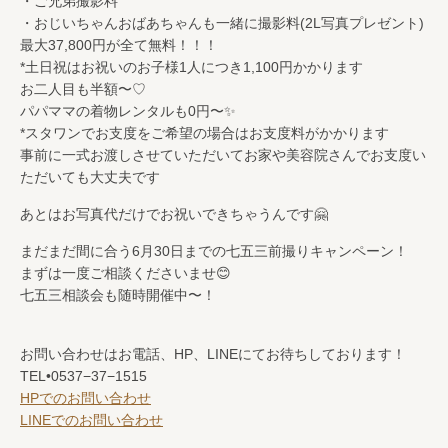
・ご兄弟撮影料
・おじいちゃんおばあちゃんも一緒に撮影料(2L写真プレゼント)
最大37,800円が全て無料！！！
*土日祝はお祝いのお子様1人につき1,100円かかります
お二人目も半額〜♡
パパママの着物レンタルも0円〜✨
*スタワンでお支度をご希望の場合はお支度料がかかります
事前に一式お渡しさせていただいてお家や美容院さんでお支度い
ただいても大丈夫です
あとはお写真代だけでお祝いできちゃうんです🤗
まだまだ間に合う6月30日までの七五三前撮りキャンペーン！
まずは一度ご相談くださいませ😊
七五三相談会も随時開催中〜！
お問い合わせはお電話、HP、LINEにてお待ちしております！
TEL•0537−37−1515
HPでのお問い合わせ
LINEでのお問い合わせ