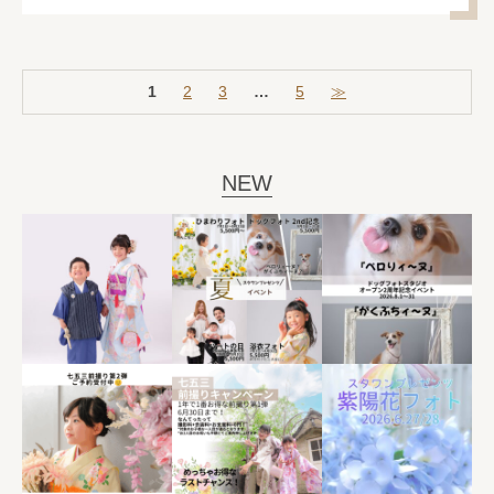
1
2
3
…
5
≫
NEW