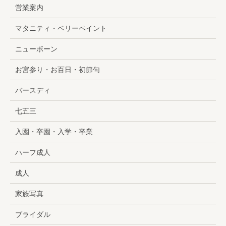
営業案内
マタニティ・ベリーペイント
ニューボーン
お宮参り・お百日・初節句
バースディ
七五三
入園・卒園・入学・卒業
ハーフ成人
成人
家族写真
ブライダル