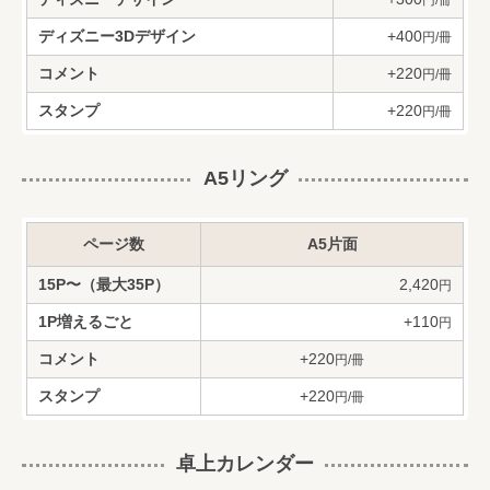
円/冊
ディズニー3Dデザイン
+400
円/冊
コメント
+220
円/冊
スタンプ
+220
円/冊
A5リング
ページ数
A5片面
15P〜（最大35P）
2,420
円
1P増えるごと
+110
円
コメント
+220
円/冊
スタンプ
+220
円/冊
卓上カレンダー