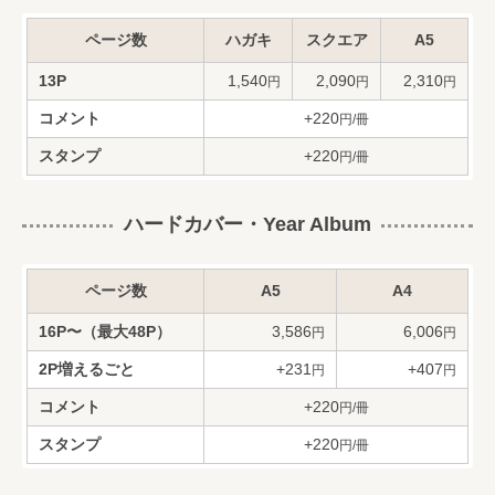
ページ数
ハガキ
スクエア
A5
13P
1,540
2,090
2,310
円
円
円
コメント
+220
円/冊
スタンプ
+220
円/冊
ハードカバー・Year Album
ページ数
A5
A4
16P〜（最大48P）
3,586
6,006
円
円
2P増えるごと
+231
+407
円
円
コメント
+220
円/冊
スタンプ
+220
円/冊