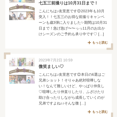
七五三前撮りは10月31日まで！
こんにちは♪友里恵です😊2023年も10月
突入！！七五三のお得な前撮りキャンペ
ーンも歳3弾に入りました✨期間は10月31
日まで！急げ急げ〜〜っっ11月のお出か
けシーズンのご予約も承り中です♡ […]
もっと読む
2023年7月2日 10:59
微笑ましい♡
こんにちは♪友里恵です😊本日の6選はご
兄弟ショット！そりゃあ絶対喧嘩しな
い！なんて難しいけど、やっぱり仲良し
♡喧嘩したり仲直りしたり、ふざけたり
助け合ったりしながら成長していくのが
兄弟ですよね♪♪そんな微 […]
もっと読む