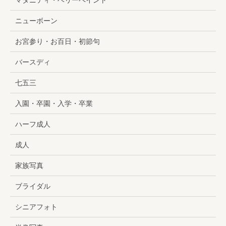
マタニティ・ベリーペイント
ニューボーン
お宮参り・お百日・初節句
バースディ
七五三
入園・卒園・入学・卒業
ハーフ成人
成人
家族写真
ブライダル
シニアフォト