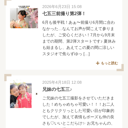
2026年6月23日 15:08
七五三前撮り第2弾！
6月も後半戦！あぁ〜前撮り6月間に合わ
なかった…なんてお声が聞こえて参りま
したが、ご安心ください！7月から9月末
までの期間、第2弾スタートです♪ 夏休み
も始まるし、あえてこの夏の間に涼しい
スタジオで焦らずゆっ […]
もっと読む
2025年4月18日 12:08
兄妹の七五三♪
ご兄妹の七五三撮影をさせていただきま
した！めちゃめちゃ可愛い！！！お二人
ともクリクリっとした可愛い目が印象的
でしたが、加えて表情もポーズも仲の良
さも♡いいとこだらけ✨ お兄ちゃんの、