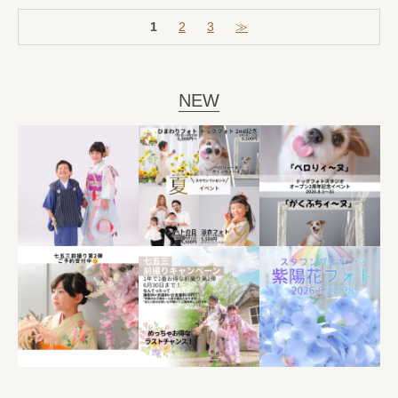
1
2
3
≫
NEW