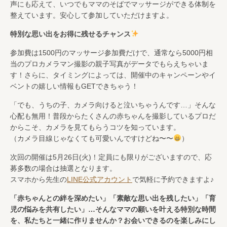
声にも応えて、いつでもママのそばでマッサージができる体制を
整えています。安心して参加していただけますよ。
特別な思い出をお得に残せるチャンス
参加費は1500円のマッサージ参加費だけで、通常なら5000円相
当のプロカメラマン撮影の親子写真がデータでもらえちゃいま
す！さらに、タイミングによっては、開催中のキャンペーンやイ
ベントの嬉しい情報もGETできちゃう！
「でも、うちの子、カメラ向けると泣いちゃうんです…」そんな
心配も無用！普段からたくさんの赤ちゃんを撮影しているプロだ
からこそ、カメラを見てもらうコツを知っています。
（カメラ目線じゃなくても可愛いんですけどね〜〜
）
次回の開催は5月26日(火)！定員にも限りがございますので、応
募多数の場合は抽選となります。
スマホから先生の
LINE公式アカウント
で気軽に予約できますよ♪
「赤ちゃんとの絆を深めたい」「素敵な思い出を残したい」「育
児の悩みを共有したい」…そんなママの願いを叶える特別な時間
を、私たちと一緒に作りませんか？お会いできるのを楽しみにし