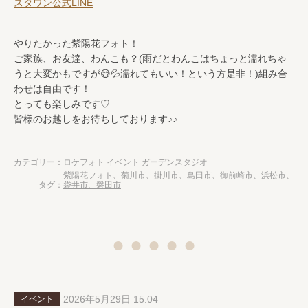
スタワン公式LINE
やりたかった紫陽花フォト！
ご家族、お友達、わんこも？(雨だとわんこはちょっと濡れちゃ
うと大変かもですが😅💦濡れてもいい！という方是非！)組み合
わせは自由です！
とっても楽しみです♡
皆様のお越しをお待ちしております♪♪
カテゴリー：
ロケフォト
イベント
ガーデンスタジオ
紫陽花フォト、菊川市、掛川市、島田市、御前崎市、浜松市、
タグ：
袋井市、磐田市
2026年5月29日 15:04
イベント