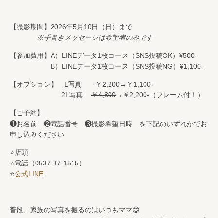
【撮影期間】2026年5月10日（日）まで
※手書きメッセージは希望者のみです
【参加費用】A）LINEデータ1枚コース（SNS投稿OK）¥500-
B）LINEデータ1枚コース（SNS投稿NG）¥1,100-
【オプション】 L写真
￥2,200
→￥1,100-
2L写真
￥4,800
→￥2,200-（フレーム付！）
【ご予約】
❶お名前 ❷電話番号 ❸撮影希望日時 を下記のいずれかでお
申し込みください
⭐️店頭
⭐️電話（0537-37-1515）
⭐️
公式LINE
普段、家族の写真を撮るのはいつもママ😄