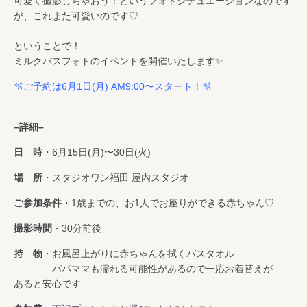
可愛く撮影しちゃおう！というフォトシチュエーションなのです
が、これまた可愛いのです♡
ということで！
ミルクバスフォトのイベントを開催いたします✨
🫧ご予約は6月1日(月) AM9:00〜スタート！🫧
–詳細–
日 時
・6月15日(月)〜30日(火)
場 所
・スタジオワン福田 屋内スタジオ
ご参加条件
・1歳までの、お1人でお座りができる赤ちゃん♡
撮影時間
・30分前後
持 物
・お風呂上がりに赤ちゃんを拭くバスタオル
パパママも濡れる可能性があるので一応お着替えが
あると安心です