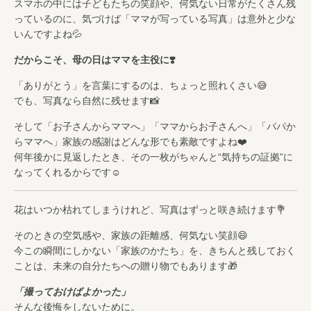
スマホの中には子どもたちの笑顔や、何気ない日常がたくさん残
っているのに、気づけば「ママが写っている写真」は意外と少な
いんですよね💦
だからこそ、母の日はママを主役に❣️
「ありがとう」を言葉にするのは、ちょっと照れくさい😅
でも、写真なら自然に残せます📸
そして「お子さんからママへ」「ママからお子さんへ」「パパか
らママへ」家族の感謝はどんな形でも素敵ですよね❤️
何年後かに見返したとき、その一枚がちゃんと“気持ちの証拠”に
なってくれるからです☺️
花はいつか枯れてしまうけれど、写真はずっと咲き続けます💐
そのときの空気感や、家族の距離感、何気ない笑顔😄
今この瞬間にしかない「家族のかたち」を、きちんと残しておく
ことは、未来の自分たちへの贈り物でもあります🎁
「撮っておけばよかった」
そんな後悔をしないために。