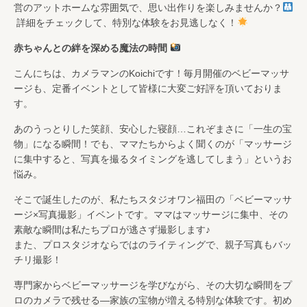
営のアットホームな雰囲気で、思い出作りを楽しみませんか？
詳細をチェックして、特別な体験をお見逃しなく！
赤ちゃんとの絆を深める魔法の時間
こんにちは、カメラマンのKoichiです！毎月開催のベビーマッサ
ージも、定番イベントとして皆様に大変ご好評を頂いておりま
す。
あのうっとりした笑顔、安心した寝顔…これぞまさに「一生の宝
物」になる瞬間！でも、ママたちからよく聞くのが「マッサージ
に集中すると、写真を撮るタイミングを逃してしまう」というお
悩み。
そこで誕生したのが、私たちスタジオワン福田の「ベビーマッサ
ージ×写真撮影」イベントです。ママはマッサージに集中、その
素敵な瞬間は私たちプロが逃さず撮影します♪
また、プロスタジオならではのライティングで、親子写真もバッ
チリ撮影！
専門家からベビーマッサージを学びながら、その大切な瞬間をプ
ロのカメラで残せる—家族の宝物が増える特別な体験です。初め