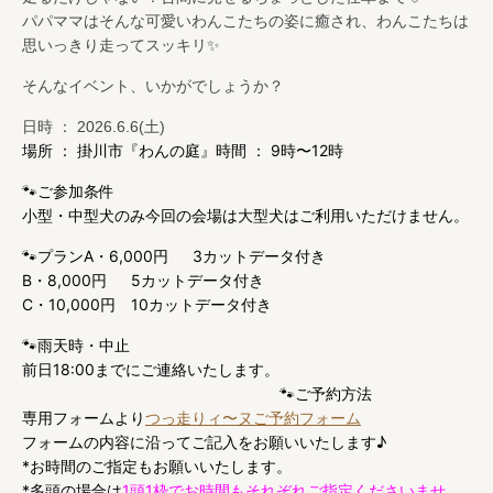
パパママはそんな可愛いわんこたちの姿に癒され、わんこたちは
思いっきり走ってスッキリ✨
そんなイベント、いかがでしょうか？
日時 ： 2026.6.6(土)
場所 ： 掛川市『わんの庭』
時間 ： 9時〜12時
🐾ご参加条件
小型・中型犬のみ
今回の会場は大型犬はご利用いただけません。
🐾プラン
A・6,000円 3カットデータ付き
B・8,000円 5カットデータ付き
C・10,000円 10カットデータ付き
🐾雨天時・中止
前日18:00までにご連絡いたします。
🐾ご予約方法
専用フォームより
つっ走りィ〜ヌご予約フォーム
フォームの内容に沿ってご記入をお願いいたします♪
*お時間のご指定もお願いいたします。
*多頭の場合は
1頭1枠でお時間もそれぞれご指定くださいませ