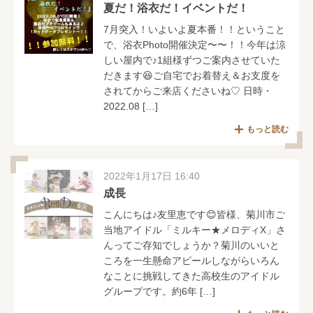
夏だ！浴衣だ！イベントだ！
7月突入！いよいよ夏本番！！ということ
で、浴衣Photo開催決定〜〜！！今年は涼
しい屋内で♪1組様ずつご案内させていた
だきます😆ご自宅でお着替え＆お支度を
されてからご来店くださいね♡ 日時・
2022.08 […]
もっと読む
2022年1月17日 16:40
成長
こんにちは♪友里恵です😊皆様、菊川市ご
当地アイドル「ミルキー★メロディX」さ
んってご存知でしょうか？菊川のいいと
ころを一生懸命アピールしながらいろん
なことに挑戦してきた高校生のアイドル
グループです。約6年 […]