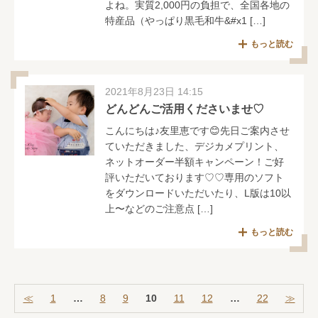
よね。実質2,000円の負担で、全国各地の
特産品（やっぱり黒毛和牛&#x1 […]
もっと読む
2021年8月23日 14:15
どんどんご活用くださいませ♡
こんにちは♪友里恵です😊先日ご案内させ
ていただきました、デジカメプリント、
ネットオーダー半額キャンペーン！ご好
評いただいております♡♡専用のソフト
をダウンロードいただいたり、L版は10以
上〜などのご注意点 […]
もっと読む
≪
1
…
8
9
10
11
12
…
22
≫