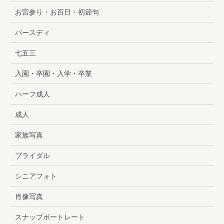
お宮参り・お百日・初節句
バースディ
七五三
入園・卒園・入学・卒業
ハーフ成人
成人
家族写真
ブライダル
シニアフォト
肖像写真
スナップポートレート