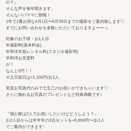
の？』
そんな声を毎年聞きます。
そんなパパママに朗報！
1年で1番お得な4月1日〜6月30日までの撮影をご案内致します♡
すでにお問い合わせを多数いただいておりますよ〜〜っ
対象のお子様・お1人目
🌸撮影料(基本料金)
🌸和洋衣装レンタル料(スタジオ撮影用)
🌸和洋お支度料
が！
なんと0円！！
※土日祝日は+1,100円/お1人
実質お写真代のみで七五三のお祝いができちゃいます♡
さらに飾れるお写真のプレゼントなど特典満載です♪
『我が家は2人でお祝いしたいけどどうしよう？』
お2人目からは🌸🌸🌸の3点セットを+8,800円〜/お1人
でご案内ができます✨