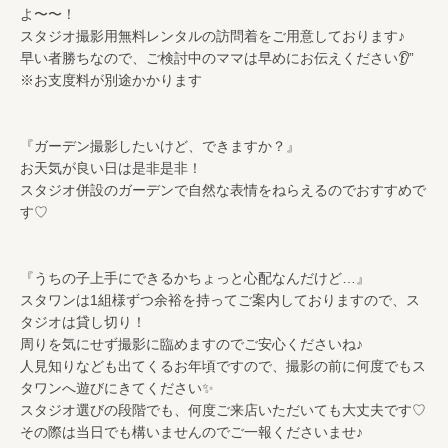
よ〜〜！
スタジオ撮影用無料レンタルの訪問着をご用意しております♪
早い者勝ちなので、ご検討中のママは早めにお伝えください👂”
※お支度料が別途かかります
『ガーデン撮影したいけど、できますか？』
お天気が良い日は是非是非！
スタジオ併設のガーデンで自然な表情をねらえるのでおすすめで
す♡
『うちの子上手にできるかちょっと心配なんだけど…』
スタワンは1組様ずつ余裕を持ってご案内しておりますので、ス
タジオは貸し切り！
周りを気にせず撮影に臨めますのでご安心くださいね♪
人見知りなども出てくるお年頃ですので、撮影の前に何度でもス
タワンへ遊びにきてください✨
スタジオ選びの段階でも、何度ご来店いただいても大丈夫です♡
その際は当日でも構いませんのでご一報くださいませ♪