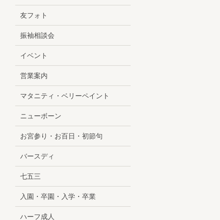
友フォト
振袖相談会
イベント
営業案内
マタニティ・ベリーペイント
ニューボーン
お宮参り・お百日・初節句
バースディ
七五三
入園・卒園・入学・卒業
ハーフ成人