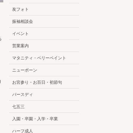
友フォト
振袖相談会
イベント
る
営業案内
マタニティ・ベリーペイント
ニューボーン
り
お宮参り・お百日・初節句
バースディ
七五三
入園・卒園・入学・卒業
ハーフ成人