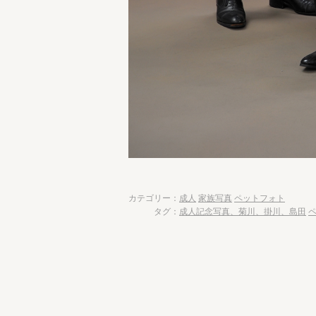
カテゴリー：
成人
家族写真
ペットフォト
タグ：
成人記念写真、菊川、掛川、島田